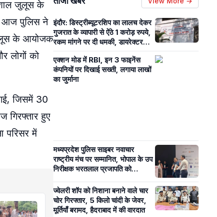
ताजा खबरें
View More →
शाल जुलूस के
ै। आज पुलिस ने
इंदौर: डिस्ट्रीब्यूटरशिप का लालच देकर
गुजरात के व्यापारी से ऐंठे 1 करोड़ रुपये,
जुलूस के आयोजक
रकम मांगने पर दी धमकी, डायरेक्टर
गिरफ्तार
और लोगों को
एक्शन मोड में RBI, इन 3 फाइनेंस
कंपनियों पर दिखाई सख्ती, लगाया लाखों
का जुर्माना
ई, जिसमें 30
 गिरफ्तार हुए
ा परिसर में
मध्यप्रदेश पुलिस साइबर नवाचार
राष्ट्रीय मंच पर सम्मानित, भोपाल के उप
निरीक्षक भरतलाल प्रजापति को
‘Excellence in Cyber
Policing’ अवार्ड
ज्वेलरी शॉप को निशाना बनाने वाले चार
चोर गिरफ्तार, 5 किलो चांदी के जेवर,
मूर्तियाँ बरामद, हैदराबाद में की वारदात