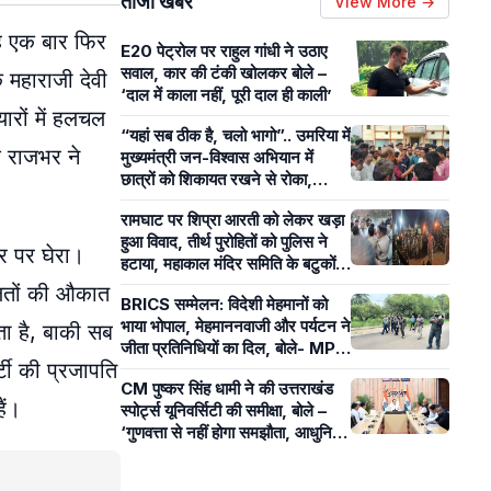
ताजा खबरें
View More →
लह एक बार फिर
E20 पेट्रोल पर राहुल गांधी ने उठाए
सवाल, कार की टंकी खोलकर बोले –
 महाराजी देवी
‘दाल में काला नहीं, पूरी दाल ही काली’
ारों में हलचल
“यहां सब ठीक है, चलो भागो”.. उमरिया में
श राजभर ने
मुख्यमंत्री जन-विश्वास अभियान में
छात्रों को शिकायत रखने से रोका,
पंचायत सचिव पर लगे आरोप
रामघाट पर शिप्रा आरती को लेकर खड़ा
हुआ विवाद, तीर्थ पुरोहितों को पुलिस ने
र पर घेरा।
हटाया, महाकाल मंदिर समिति के बटुकों ने
कराई आरती
दलितों की औकात
BRICS सम्मेलन: विदेशी मेहमानों को
भाया भोपाल, मेहमाननवाजी और पर्यटन ने
ता है, बाकी सब
जीता प्रतिनिधियों का दिल, बोले- MP
टी की प्रजापति
का आतिथ्य हमेशा रहेगा याद
CM पुष्कर सिंह धामी ने की उत्तराखंड
ैं।
स्पोर्ट्स यूनिवर्सिटी की समीक्षा, बोले –
‘गुणवत्ता से नहीं होगा समझौता, आधुनिक
खेल सुविधाओं पर रहेगा फोकस’