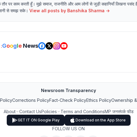
 राइटर के तौर पर काम करती हूँ। मुझे समाज, राजनीति और आम लोगों से जुड़ी कहानियाँ लिखना पसं
 आसानी से समझ सके।
View all posts by
Banshika Sharma
→
G
o
o
g
l
e
News
:
Newsroom Transparency
 Policy
Corrections Policy
Fact-Check Policy
Ethics Policy
Ownership &
About
Contact Us
Policies
Terms and Conditions
MP जनसंपर्क फीड
GET IT ON Google Play
Download on the App Store
FOLLOW US ON