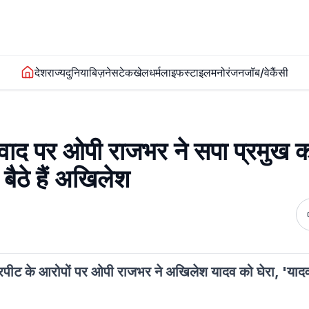
देश
राज्य
दुनिया
बिज़नेस
टेक
खेल
धर्म
लाइफस्टाइल
मनोरंजन
जॉब/वेकैंसी
वाद पर ओपी राजभर ने सपा प्रमुख को
 बैठे हैं अखिलेश
ारपीट के आरोपों पर ओपी राजभर ने अखिलेश यादव को घेरा, 'यादव म