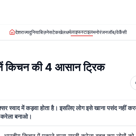
लाइफस्टाइल
देश
राज्य
दुनिया
बिज़नेस
टेक
खेल
धर्म
मनोरंजन
जॉब/वेकैंसी
ानें किचन की 4 आसान ट्रिक
क्सर स्वाद में कड़वा होता है। इसलिए लोग इसे खाना पसंद नहीं करते
कि करेला बनाओ।