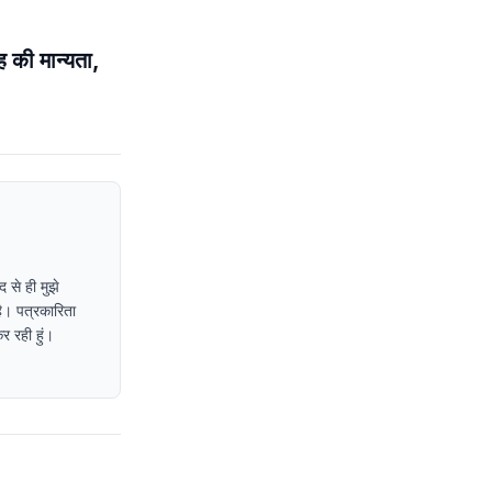
की मान्यता,
 से ही मुझे
ै। पत्रकारिता
र रही हुं।