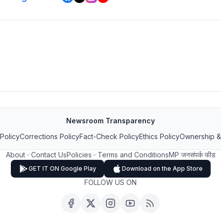
Newsroom Transparency
 Policy
Corrections Policy
Fact-Check Policy
Ethics Policy
Ownership &
About
Contact Us
Policies
Terms and Conditions
MP जनसंपर्क फीड
GET IT ON Google Play
Download on the App Store
FOLLOW US ON