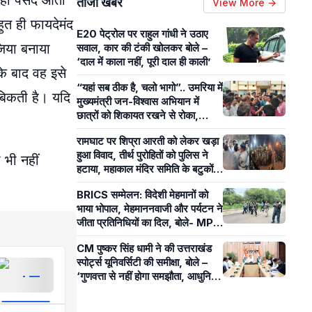
 ही पसंद आता
ताजा खबरें
View More →
ुत ही फायदेमंद
E20 पेट्रोल पर राहुल गांधी ने उठाए
जिया बनाया
सवाल, कार की टंकी खोलकर बोले –
‘दाल में काला नहीं, पूरी दाल ही काली’
के बाद वह इसे
“यहां सब ठीक है, चलो भागो”.. उमरिया में
 बिकती है। यदि
मुख्यमंत्री जन-विश्वास अभियान में
छात्रों को शिकायत रखने से रोका,
पंचायत सचिव पर लगे आरोप
रामघाट पर शिप्रा आरती को लेकर खड़ा
हुआ विवाद, तीर्थ पुरोहितों को पुलिस ने
 भी नहीं
हटाया, महाकाल मंदिर समिति के बटुकों ने
कराई आरती
BRICS सम्मेलन: विदेशी मेहमानों को
भाया भोपाल, मेहमाननवाजी और पर्यटन ने
जीता प्रतिनिधियों का दिल, बोले- MP
का आतिथ्य हमेशा रहेगा याद
CM पुष्कर सिंह धामी ने की उत्तराखंड
स्पोर्ट्स यूनिवर्सिटी की समीक्षा, बोले –
‘गुणवत्ता से नहीं होगा समझौता, आधुनिक
खेल सुविधाओं पर रहेगा फोकस’